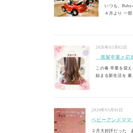
いつも、Bab
４月より 一部カ
2026年03月02日
黒髪卒業♬応
この春 卒業を迎え
始まる新生活を 素.
2026年03月01日
ベビーアンドママ
２月大好評だった 