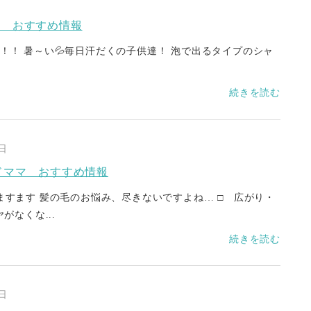
マ おすすめ情報
！！ 暑～い💦毎日汗だくの子供達！ 泡で出るタイプのシャ
続きを読む
7日
ドママ おすすめ情報
ますます 髪の毛のお悩み、尽きないですよね… □ 広がり・
がなくな...
続きを読む
0日