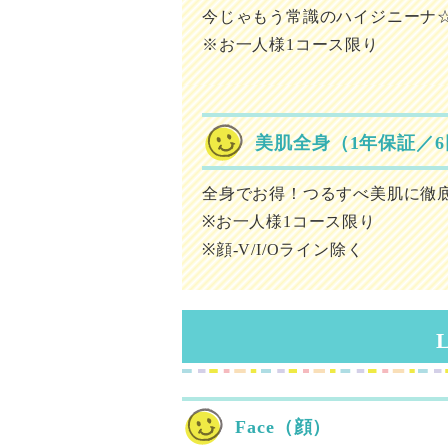
今じゃもう常識のハイジニーナ
※お一人様1コース限り
美肌全身（1年保証／
全身でお得！つるすべ美肌に徹
※お一人様1コース限り
※顔-V/I/Oライン除く
Face（顔）