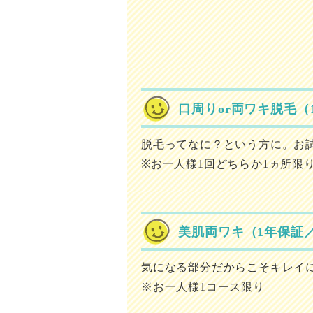
口周りor両ワキ脱毛（
脱毛ってなに？という方に。お
※お一人様1回どちらか1ヵ所限
美肌両ワキ（1年保証
気になる部分だからこそキレイに
※お一人様1コース限り