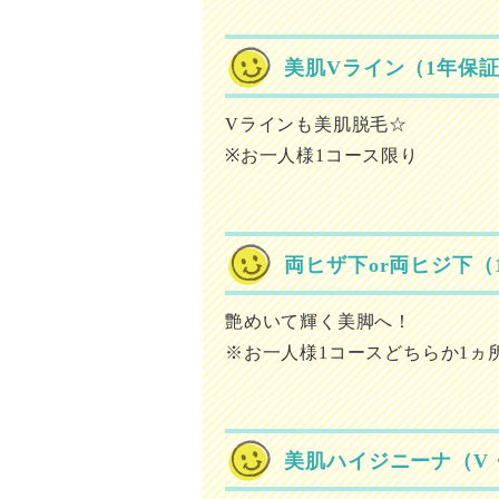
美肌Vライン（1年保証
Vラインも美肌脱毛☆
※お一人様1コース限り
両ヒザ下or両ヒジ下（
艶めいて輝く美脚へ！
※お一人様1コースどちらか1ヵ
美肌ハイジニーナ（V・