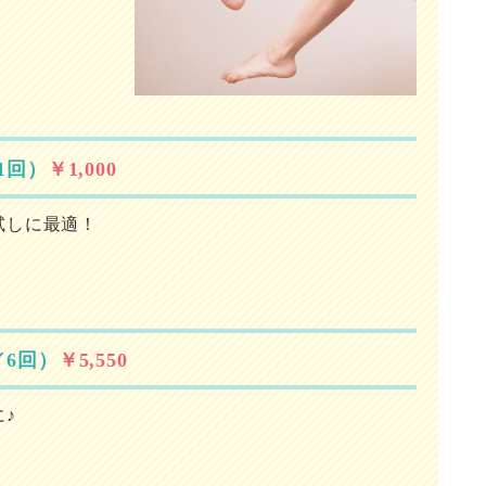
1回）
￥1,000
試しに最適！
り
／6回）
￥5,550
♪